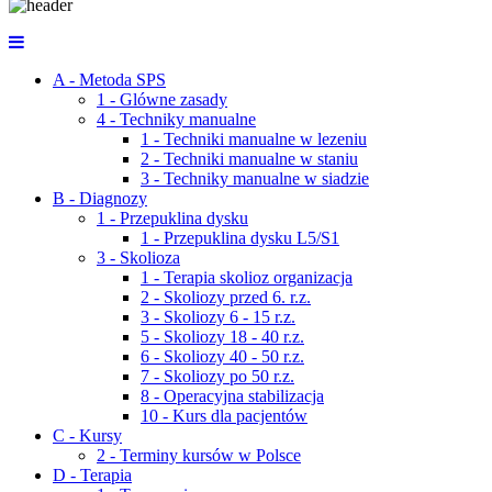
A - Metoda SPS
1 - Glówne zasady
4 - Techniky manualne
1 - Techniki manualne w lezeniu
2 - Techniki manualne w staniu
3 - Techniky manualne w siadzie
B - Diagnozy
1 - Przepuklina dysku
1 - Przepuklina dysku L5/S1
3 - Skolioza
1 - Terapia skolioz organizacja
2 - Skoliozy przed 6. r.z.
3 - Skoliozy 6 - 15 r.z.
5 - Skoliozy 18 - 40 r.z.
6 - Skoliozy 40 - 50 r.z.
7 - Skoliozy po 50 r.z.
8 - Operacyjna stabilizacja
10 - Kurs dla pacjentów
C - Kursy
2 - Terminy kursów w Polsce
D - Terapia