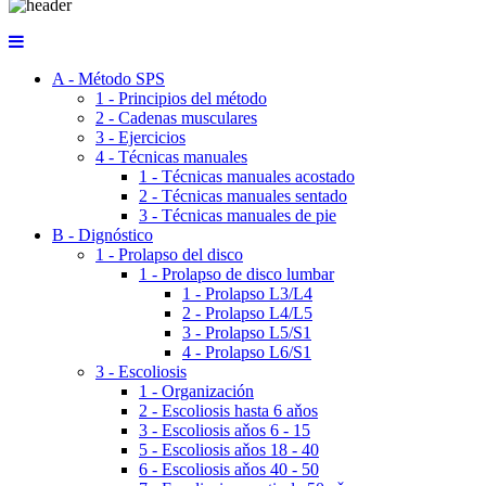
A - Método SPS
1 - Principios del método
2 - Cadenas musculares
3 - Ejercicios
4 - Técnicas manuales
1 - Técnicas manuales acostado
2 - Técnicas manuales sentado
3 - Técnicas manuales de pie
B - Dignóstico
1 - Prolapso del disco
1 - Prolapso de disco lumbar
1 - Prolapso L3/L4
2 - Prolapso L4/L5
3 - Prolapso L5/S1
4 - Prolapso L6/S1
3 - Escoliosis
1 - Organización
2 - Escoliosis hasta 6 aňos
3 - Escoliosis aňos 6 - 15
5 - Escoliosis aňos 18 - 40
6 - Escoliosis aňos 40 - 50