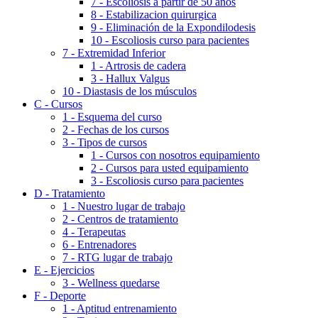
7 - Escoliosis a partir de 50 aňos
8 - Estabilizacion quirurgica
9 - Eliminación de la Expondilodesis
10 - Escoliosis curso para pacientes
7 - Extremidad Inferior
1 - Artrosis de cadera
3 - Hallux Valgus
10 - Diastasis de los músculos
C - Cursos
1 - Esquema del curso
2 - Fechas de los cursos
3 - Tipos de cursos
1 - Cursos con nosotros equipamiento
2 - Cursos para usted equipamiento
3 - Escoliosis curso para pacientes
D - Tratamiento
1 - Nuestro lugar de trabajo
2 - Centros de tratamiento
4 - Terapeutas
6 - Entrenadores
7 - RTG lugar de trabajo
E - Ejercicios
3 - Wellness quedarse
F - Deporte
1 - Aptitud entrenamiento