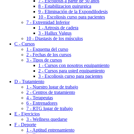
7 - Escoliosis a partir de 50 aňos
8 - Estabilizacion quirurgica
9 - Eliminación de la Expondilodesis
10 - Escoliosis curso para pacientes
7 - Extremidad Inferior
1 - Artrosis de cadera
3 - Hallux Valgus
10 - Diastasis de los músculos
C - Cursos
1 - Esquema del curso
2 - Fechas de los cursos
3 - Tipos de cursos
1 - Cursos con nosotros equipamiento
2 - Cursos para usted equipamiento
3 - Escoliosis curso para pacientes
D - Tratamiento
1 - Nuestro lugar de trabajo
2 - Centros de tratamiento
4 - Terapeutas
6 - Entrenadores
7 - RTG lugar de trabajo
E - Ejercicios
3 - Wellness quedarse
F - Deporte
1 - Aptitud entrenamiento