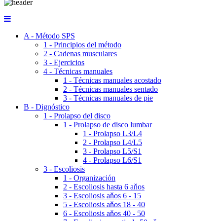
A - Método SPS
1 - Principios del método
2 - Cadenas musculares
3 - Ejercicios
4 - Técnicas manuales
1 - Técnicas manuales acostado
2 - Técnicas manuales sentado
3 - Técnicas manuales de pie
B - Dignóstico
1 - Prolapso del disco
1 - Prolapso de disco lumbar
1 - Prolapso L3/L4
2 - Prolapso L4/L5
3 - Prolapso L5/S1
4 - Prolapso L6/S1
3 - Escoliosis
1 - Organización
2 - Escoliosis hasta 6 aňos
3 - Escoliosis aňos 6 - 15
5 - Escoliosis aňos 18 - 40
6 - Escoliosis aňos 40 - 50