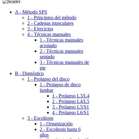
A - Método SPS
1 - Principios del método
2 - Cadenas musculares
3 - Ejercicios
4 - Técnicas manuales
1 - Técnicas manuales
acostado
2 - Técnicas manuales
sentado
3 - Técnicas manuales de
pie
B - Dignóstico
1 - Prolapso del disco
1 - Prolapso de disco
lumbar
1 - Prolapso L3/L4
2 - Prolapso L4/L5
3 - Prolapso L5/S1
4 - Prolapso L6/S1
3 - Escoliosis
1 - Organización
2 - Escoliosis hasta 6
aňos