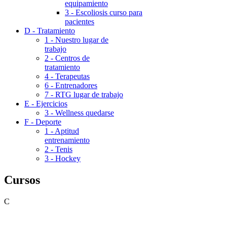
equipamiento
3 - Escoliosis curso para
pacientes
D - Tratamiento
1 - Nuestro lugar de
trabajo
2 - Centros de
tratamiento
4 - Terapeutas
6 - Entrenadores
7 - RTG lugar de trabajo
E - Ejercicios
3 - Wellness quedarse
F - Deporte
1 - Aptitud
entrenamiento
2 - Tenis
3 - Hockey
Cursos
C