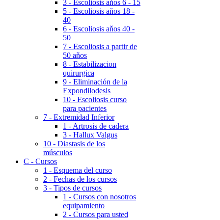
3 - Escoliosis aňos 6 - 15
5 - Escoliosis aňos 18 -
40
6 - Escoliosis aňos 40 -
50
7 - Escoliosis a partir de
50 aňos
8 - Estabilizacion
quirurgica
9 - Eliminación de la
Expondilodesis
10 - Escoliosis curso
para pacientes
7 - Extremidad Inferior
1 - Artrosis de cadera
3 - Hallux Valgus
10 - Diastasis de los
músculos
C - Cursos
1 - Esquema del curso
2 - Fechas de los cursos
3 - Tipos de cursos
1 - Cursos con nosotros
equipamiento
2 - Cursos para usted