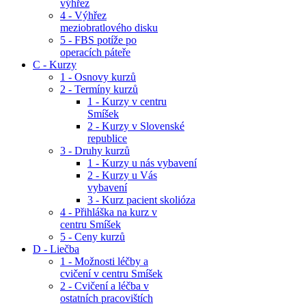
výhřez
4 - Výhřez
meziobratlového disku
5 - FBS potíže po
operacích páteře
C - Kurzy
1 - Osnovy kurzů
2 - Termíny kurzů
1 - Kurzy v centru
Smíšek
2 - Kurzy v Slovenské
republice
3 - Druhy kurzů
1 - Kurzy u nás vybavení
2 - Kurzy u Vás
vybavení
3 - Kurz pacient skolióza
4 - Přihláška na kurz v
centru Smíšek
5 - Ceny kurzů
D - Liečba
1 - Možnosti léčby a
cvičení v centru Smíšek
2 - Cvičení a léčba v
ostatních pracovištích