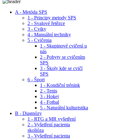
A - Metóda SPS
1 - Principy metody SPS
2 - Svalové řetězce
3 - Cviky
4 - Manuální techniky
5 - Cvičenia
1 - Skupinové cvičení u
nás
2 - Pobyty se cvičením
SPS
3 - Školy kde se cvičí
SPS
6 - Šport
1 - Kondiční trénink
2 - Tenis
3 - Hokej
4 - Fotbal
5 - Naturální kulturistika
B - Diagnózy
1 - RTG a MR vyšetření
2 - Vyšetření pacienta
skolióza
3 - Vyšetření pacienta