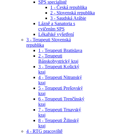
SPS specialisté
1 - Česká republika
2 - Slovenská republika
3 - Saudská Arábie
Lázně a Sanatoria s
cvičením SPS
Lékařské vyšetření
3 - Terapeuti Slovenská
republika
1 - Terapeuti Bratislava
2 - Terapeuti
Bánskobystrický kraj
3 - Terapeuti Košický
kraj
4 - Terapeuti Nitranský
kraj
5 - Terapeuti Prešovský
kraj
6 - Terapeuti Trenčínský
kraj
7 - Terapeuti Trnavský
kraj
8 - Terapeuti Žilinský
kraj
4 - RTG pracoviště