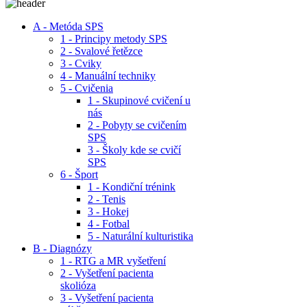
A - Metóda SPS
1 - Principy metody SPS
2 - Svalové řetězce
3 - Cviky
4 - Manuální techniky
5 - Cvičenia
1 - Skupinové cvičení u
nás
2 - Pobyty se cvičením
SPS
3 - Školy kde se cvičí
SPS
6 - Šport
1 - Kondiční trénink
2 - Tenis
3 - Hokej
4 - Fotbal
5 - Naturální kulturistika
B - Diagnózy
1 - RTG a MR vyšetření
2 - Vyšetření pacienta
skolióza
3 - Vyšetření pacienta