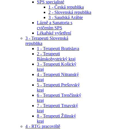
SPS specialisté
1 - Česká republika
2 - Slovenská republika
3 - Saudská Arábie
Lázně a Sanatoria s
cvičením SPS
Lékařské vyšetření
3 - Terapeuti Slovenská
republika
1 - Terapeuti Bratislava
2 - Terapeuti
Bánskobystrický kraj
3 - Terapeuti Košický
kraj
4 - Terapeuti Nitranský
kraj
5 - Terapeuti Prešovský
kraj
6 - Terapeuti Trenčínský
kraj
7 - Terapeuti Trnavský
kraj
8 - Terapeuti Žilinský
kraj
4 - RTG pracoviště