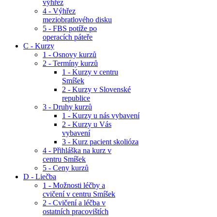
výhřez
4 - Výhřez
meziobratlového disku
5 - FBS potíže po
operacích páteře
C - Kurzy
1 - Osnovy kurzů
2 - Termíny kurzů
1 - Kurzy v centru
Smíšek
2 - Kurzy v Slovenské
republice
3 - Druhy kurzů
1 - Kurzy u nás vybavení
2 - Kurzy u Vás
vybavení
3 - Kurz pacient skolióza
4 - Přihláška na kurz v
centru Smíšek
5 - Ceny kurzů
D - Liečba
1 - Možnosti léčby a
cvičení v centru Smíšek
2 - Cvičení a léčba v
ostatních pracovištích