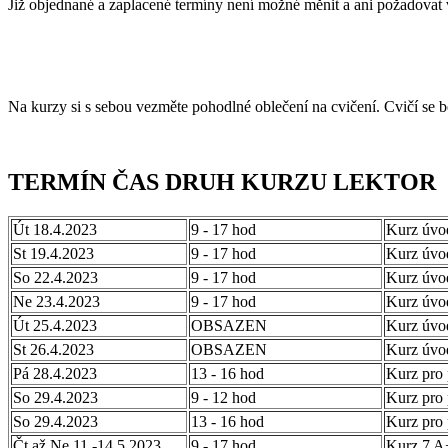
Již objednané a zaplacené termíny není možné měnit a ani požadovat 
Na kurzy si s sebou vezměte pohodlné oblečení na cvičení. Cvičí se 
TERMÍN ČAS DRUH KURZU LEKTOR
Út 18.4.2023
9 - 17 hod
Kurz úvo
St 19.4.2023
9 - 17 hod
Kurz úvo
So 22.4.2023
9 - 17 hod
Kurz úvo
Ne 23.4.2023
9 - 17 hod
Kurz úvo
Út 25.4.2023
OBSAZEN
Kurz úvo
St 26.4.2023
OBSAZEN
Kurz úvo
Pá 28.4.2023
13 - 16 hod
Kurz pro 
So 29.4.2023
9 - 12 hod
Kurz pro
So 29.4.2023
13 - 16 hod
Kurz pro
Čt až Ne 11.-14.5.2023
9 - 17 hod
Kurz 7 