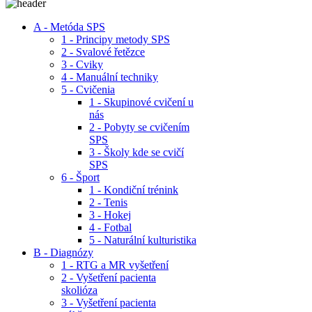
A - Metóda SPS
1 - Principy metody SPS
2 - Svalové řetězce
3 - Cviky
4 - Manuální techniky
5 - Cvičenia
1 - Skupinové cvičení u
nás
2 - Pobyty se cvičením
SPS
3 - Školy kde se cvičí
SPS
6 - Šport
1 - Kondiční trénink
2 - Tenis
3 - Hokej
4 - Fotbal
5 - Naturální kulturistika
B - Diagnózy
1 - RTG a MR vyšetření
2 - Vyšetření pacienta
skolióza
3 - Vyšetření pacienta