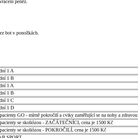
vrácení peněz.
bez bot v ponožkách.
dní 1 A
dní 1 B
dní 1 A
dní 1 B
dní 1 C
dní 1 D
pacienty GO - mírně pokročilí a cviky zaměřující se na nohy a zdravou
 pacienty se skoliózou - ZAČÁTEČNÍCI, cena je 1500 Kč
 pacienty se skoliózou - POKROČILÍ, cena je 1500 Kč
A+B SPORT