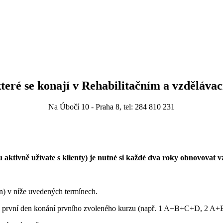
teré se konají v Rehabilitačním a vzděláva
Na Úbočí 10 - Praha 8, tel: 284 810 231
ktivně užívate s klienty) je nutné si každé dva roky obnovovat v
n) v níže uvedených termínech.
i v první den konání prvního zvoleného kurzu (např. 1 A+B+C+D, 2 