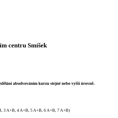
cím centru Smíšek
zdělání absolvováním kurzu stejné nebo vyšší úrovně.
A+B, 3 A+B, 4 A+B, 5 A+B, 6 A+B, 7 A+B)