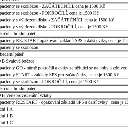
 pacienty se skoliózou - ZAČÁTEČNÍCI, cena je 1500 Kč
 pacienty se skoliózou - POKROČILÍ, cena je 1500 Kč
 pacienty s výhřezem disku - ZAČÁTEČNÍCI, cena je 1500 Kč
 pacienty s výhřezem disku - POKROČILÍ, cena je 1500 Kč
krční a hrudní páteř
pacienty RE: START opakování základů SPS a další cviky, cena je 15
pacienty se skoliózou
bederní páteř
+B Svalové řetězce
pacienty GO - mírně pokročilí a cviky zaměřující se na nohy a zdravo
pacienty START - základy SPS pro začátečníky, cena je 1500 Kč
 pacienty se skoliózou - POKROČILÍ, cena je 1500 Kč
krční a hrudní páteř
B Vertebroviscerální vztahy
pacienty RE:START - opakování základů SPS a další cviky, cena je 
dní 1 A
dní 1 B
dní 1 C