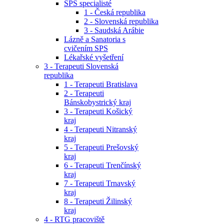
SPS specialisté
1 - Česká republika
2 - Slovenská republika
3 - Saudská Arábie
Lázně a Sanatoria s
cvičením SPS
Lékařské vyšetření
3 - Terapeuti Slovenská
republika
1 - Terapeuti Bratislava
2 - Terapeuti
Bánskobystrický kraj
3 - Terapeuti Košický
kraj
4 - Terapeuti Nitranský
kraj
5 - Terapeuti Prešovský
kraj
6 - Terapeuti Trenčínský
kraj
7 - Terapeuti Trnavský
kraj
8 - Terapeuti Žilinský
kraj
4 - RTG pracoviště