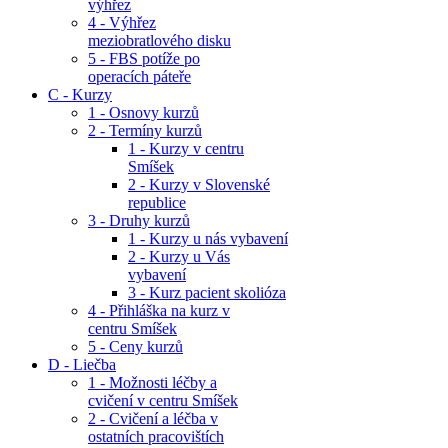
výhřez
4 - Výhřez
meziobratlového disku
5 - FBS potíže po
operacích páteře
C - Kurzy
1 - Osnovy kurzů
2 - Termíny kurzů
1 - Kurzy v centru
Smíšek
2 - Kurzy v Slovenské
republice
3 - Druhy kurzů
1 - Kurzy u nás vybavení
2 - Kurzy u Vás
vybavení
3 - Kurz pacient skolióza
4 - Přihláška na kurz v
centru Smíšek
5 - Ceny kurzů
D - Liečba
1 - Možnosti léčby a
cvičení v centru Smíšek
2 - Cvičení a léčba v
ostatních pracovištích