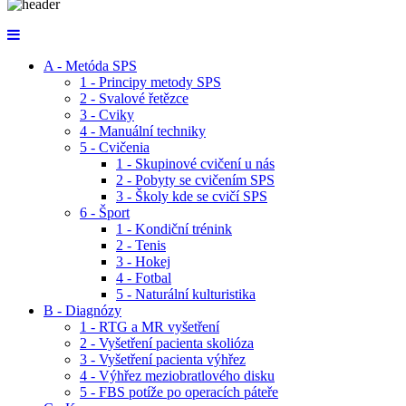
A - Metóda SPS
1 - Principy metody SPS
2 - Svalové řetězce
3 - Cviky
4 - Manuální techniky
5 - Cvičenia
1 - Skupinové cvičení u nás
2 - Pobyty se cvičením SPS
3 - Školy kde se cvičí SPS
6 - Šport
1 - Kondiční trénink
2 - Tenis
3 - Hokej
4 - Fotbal
5 - Naturální kulturistika
B - Diagnózy
1 - RTG a MR vyšetření
2 - Vyšetření pacienta skolióza
3 - Vyšetření pacienta výhřez
4 - Výhřez meziobratlového disku
5 - FBS potíže po operacích páteře