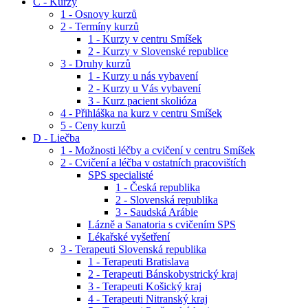
C - Kurzy
1 - Osnovy kurzů
2 - Termíny kurzů
1 - Kurzy v centru Smíšek
2 - Kurzy v Slovenské republice
3 - Druhy kurzů
1 - Kurzy u nás vybavení
2 - Kurzy u Vás vybavení
3 - Kurz pacient skolióza
4 - Přihláška na kurz v centru Smíšek
5 - Ceny kurzů
D - Liečba
1 - Možnosti léčby a cvičení v centru Smíšek
2 - Cvičení a léčba v ostatních pracovištích
SPS specialisté
1 - Česká republika
2 - Slovenská republika
3 - Saudská Arábie
Lázně a Sanatoria s cvičením SPS
Lékařské vyšetření
3 - Terapeuti Slovenská republika
1 - Terapeuti Bratislava
2 - Terapeuti Bánskobystrický kraj
3 - Terapeuti Košický kraj
4 - Terapeuti Nitranský kraj