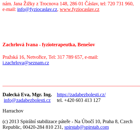
nám. Jana Žižky z Trocnova 148, 286 01 Čáslav, tel: 720 731 960,
e-mail:
info@fyziocaslav.cz
,
www.fyziocaslav.cz
Zachrlová Ivana - fyzioterapeutka, Benešov
Pražská 16, Netvořice, Tel: 317 789 657, e-mail:
i.zachrlova@seznam.cz
_______________________________________________________
Dalecká Eva, Mgr. Ing.
https://zadabezbolesti.cz/
info@zadabezbolesti.cz
tel. +420 603 413 127
Harrachov
(c) 2013 Spirální stabilizace páteře - Na Úbočí 10, Praha 8, Czech
Republic, 00420-284 810 231,
spirstab@spirstab.com