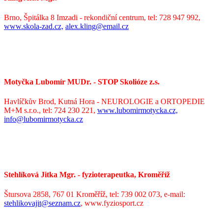
Brno, Špitálka 8 Imzadi - rekondiční centrum, tel: 728 947 992,
www.skola-zad.cz,
alex.kling@email.cz
Motyčka Lubomír MUDr.
- STOP Skolióze z.s.
Havlíčkův Brod, Kutná Hora - NEUROLOGIE a ORTOPEDIE
M+M s.r.o., tel: 724 230 221,
www.lubomirmotycka.cz,
info@lubomirmotycka.cz
Stehlíková Jitka Mgr. - fyzioterapeutka, Kroměříž
Štursova 2858, 767 01 Kroměříž, tel: 739 002 073, e-mail:
stehlikovajit@seznam.cz
,
www.fyziosport.cz