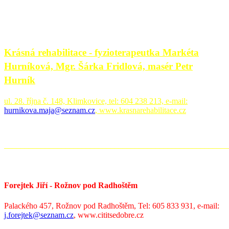
Krásná rehabilitace - fyzioterapeutka Markéta
Hurníková, Mgr. Šárka Fridlová, masér Petr
Hurník
ul. 28. října č. 148, Klimkovice, tel: 604 238 213, e-mail:
hurnikova.maja@seznam.cz
,
www.krasnarehabilitace.cz
_______________________________________________________
Forejtek Jiří - Rožnov pod Radhoštěm
Palackého 457, Rožnov pod Radhoštěm, Tel: 605 833 931, e-mail:
j.forejtek@seznam.cz
,
www.cititsedobre.cz