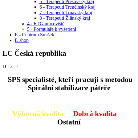
5 - Terapeuti Prešovský kraj
6 - Terapeuti Trenčínský kraj
7 - Terapeuti Trnavský kraj
8 - Terapeuti Žilinský kraj
4 - RTG pracoviště
5 - Formuláře k vyšetření
E - Centrum Smíšek
E-shop
LC Česká republika
D - 2 - 1
SPS specialisté, kteří pracují s metodou
Spirální stabilizace páteře
Výborná kvalita
Dobrá kvalita
Ostatní