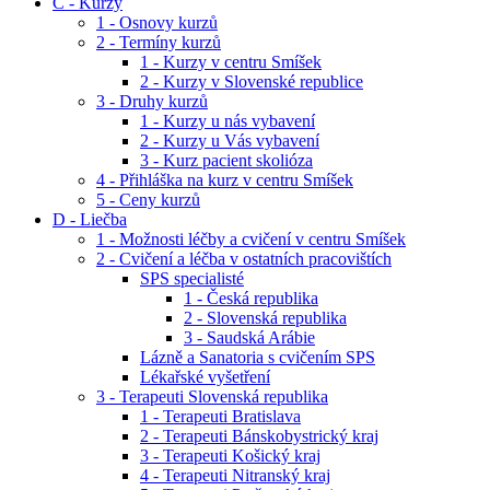
C - Kurzy
1 - Osnovy kurzů
2 - Termíny kurzů
1 - Kurzy v centru Smíšek
2 - Kurzy v Slovenské republice
3 - Druhy kurzů
1 - Kurzy u nás vybavení
2 - Kurzy u Vás vybavení
3 - Kurz pacient skolióza
4 - Přihláška na kurz v centru Smíšek
5 - Ceny kurzů
D - Liečba
1 - Možnosti léčby a cvičení v centru Smíšek
2 - Cvičení a léčba v ostatních pracovištích
SPS specialisté
1 - Česká republika
2 - Slovenská republika
3 - Saudská Arábie
Lázně a Sanatoria s cvičením SPS
Lékařské vyšetření
3 - Terapeuti Slovenská republika
1 - Terapeuti Bratislava
2 - Terapeuti Bánskobystrický kraj
3 - Terapeuti Košický kraj
4 - Terapeuti Nitranský kraj