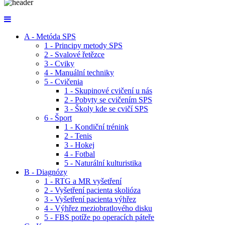
A - Metóda SPS
1 - Principy metody SPS
2 - Svalové řetězce
3 - Cviky
4 - Manuální techniky
5 - Cvičenia
1 - Skupinové cvičení u nás
2 - Pobyty se cvičením SPS
3 - Školy kde se cvičí SPS
6 - Šport
1 - Kondiční trénink
2 - Tenis
3 - Hokej
4 - Fotbal
5 - Naturální kulturistika
B - Diagnózy
1 - RTG a MR vyšetření
2 - Vyšetření pacienta skolióza
3 - Vyšetření pacienta výhřez
4 - Výhřez meziobratlového disku
5 - FBS potíže po operacích páteře