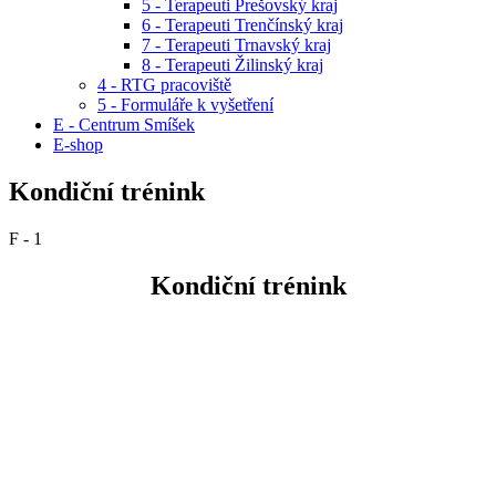
5 - Terapeuti Prešovský kraj
6 - Terapeuti Trenčínský kraj
7 - Terapeuti Trnavský kraj
8 - Terapeuti Žilinský kraj
4 - RTG pracoviště
5 - Formuláře k vyšetření
E - Centrum Smíšek
E-shop
Kondiční trénink
F - 1
Kondiční trénink