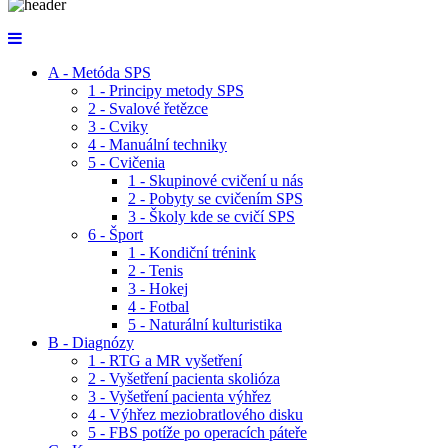
A - Metóda SPS
1 - Principy metody SPS
2 - Svalové řetězce
3 - Cviky
4 - Manuální techniky
5 - Cvičenia
1 - Skupinové cvičení u nás
2 - Pobyty se cvičením SPS
3 - Školy kde se cvičí SPS
6 - Šport
1 - Kondiční trénink
2 - Tenis
3 - Hokej
4 - Fotbal
5 - Naturální kulturistika
B - Diagnózy
1 - RTG a MR vyšetření
2 - Vyšetření pacienta skolióza
3 - Vyšetření pacienta výhřez
4 - Výhřez meziobratlového disku
5 - FBS potíže po operacích páteře