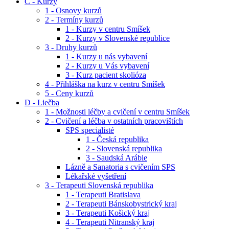
C - Kurzy
1 - Osnovy kurzů
2 - Termíny kurzů
1 - Kurzy v centru Smíšek
2 - Kurzy v Slovenské republice
3 - Druhy kurzů
1 - Kurzy u nás vybavení
2 - Kurzy u Vás vybavení
3 - Kurz pacient skolióza
4 - Přihláška na kurz v centru Smíšek
5 - Ceny kurzů
D - Liečba
1 - Možnosti léčby a cvičení v centru Smíšek
2 - Cvičení a léčba v ostatních pracovištích
SPS specialisté
1 - Česká republika
2 - Slovenská republika
3 - Saudská Arábie
Lázně a Sanatoria s cvičením SPS
Lékařské vyšetření
3 - Terapeuti Slovenská republika
1 - Terapeuti Bratislava
2 - Terapeuti Bánskobystrický kraj
3 - Terapeuti Košický kraj
4 - Terapeuti Nitranský kraj