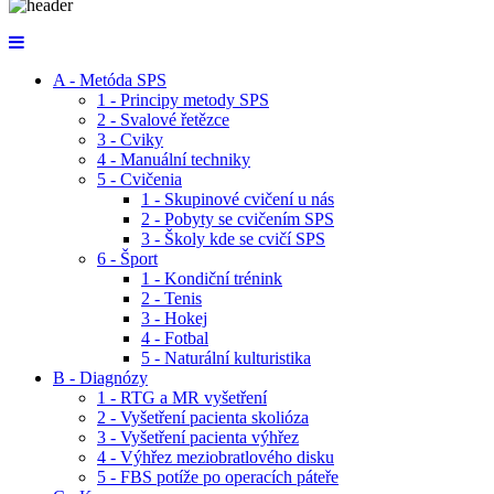
A - Metóda SPS
1 - Principy metody SPS
2 - Svalové řetězce
3 - Cviky
4 - Manuální techniky
5 - Cvičenia
1 - Skupinové cvičení u nás
2 - Pobyty se cvičením SPS
3 - Školy kde se cvičí SPS
6 - Šport
1 - Kondiční trénink
2 - Tenis
3 - Hokej
4 - Fotbal
5 - Naturální kulturistika
B - Diagnózy
1 - RTG a MR vyšetření
2 - Vyšetření pacienta skolióza
3 - Vyšetření pacienta výhřez
4 - Výhřez meziobratlového disku
5 - FBS potíže po operacích páteře