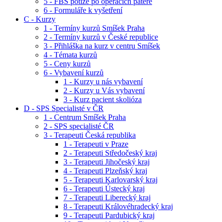
5 - FBS potíže po operacích páteře
6 - Formuláře k vyšetření
C - Kurzy
1 - Termíny kurzů Smíšek Praha
2 - Termíny kurzů v České republice
3 - Přihláška na kurz v centru Smíšek
4 - Témata kurzů
5 - Ceny kurzů
6 - Vybavení kurzů
1 - Kurzy u nás vybavení
2 - Kurzy u Vás vybavení
3 - Kurz pacient skolióza
D - SPS Specialisté v ČR
1 - Centrum Smíšek Praha
2 - SPS specialisté ČR
3 - Terapeuti Česká republika
1 - Terapeuti v Praze
2 - Terapeuti Středočeský kraj
3 - Terapeuti Jihočeský kraj
4 - Terapeuti Plzeňský kraj
5 - Terapeuti Karlovarský kraj
6 - Terapeuti Ústecký kraj
7 - Terapeuti Liberecký kraj
8 - Terapeuti Královéhradecký kraj
9 - Terapeuti Pardubický kraj