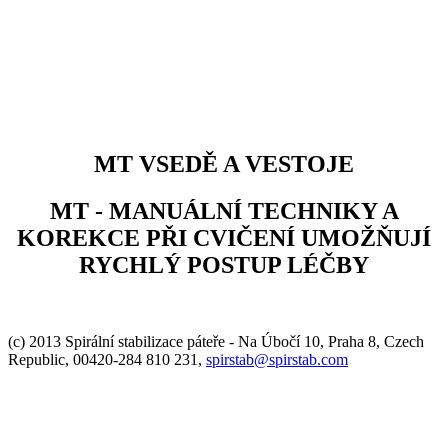
MT VSEDĚ A VESTOJE
MT - MANUÁLNÍ TECHNIKY A
KOREKCE PŘI CVIČENÍ UMOŽŇUJÍ
RYCHLÝ POSTUP LÉČBY
(c) 2013 Spirální stabilizace páteře - Na Úbočí 10, Praha 8, Czech
Republic, 00420-284 810 231,
spirstab@spirstab.com