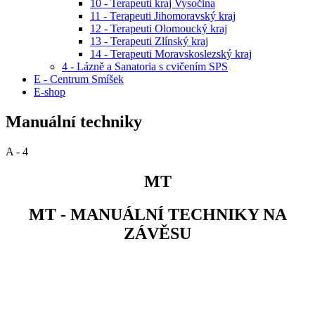
10 - Terapeuti kraj Vysočina
11 - Terapeuti Jihomoravský kraj
12 - Terapeuti Olomoucký kraj
13 - Terapeuti Zlínský kraj
14 - Terapeuti Moravskoslezský kraj
4 - Lázně a Sanatoria s cvičením SPS
E - Centrum Smíšek
E-shop
Manuální techniky
A - 4
MT
MT - MANUÁLNÍ TECHNIKY NA
ZÁVĚSU