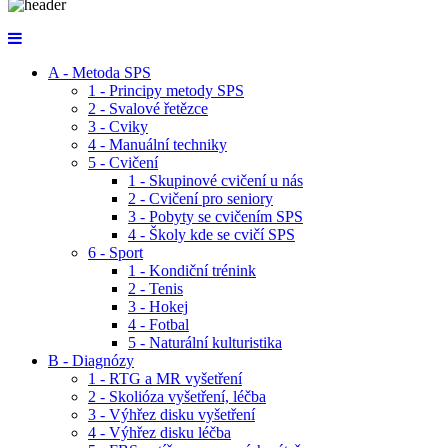
A - Metoda SPS
1 - Principy metody SPS
2 - Svalové řetězce
3 - Cviky
4 - Manuální techniky
5 - Cvičení
1 - Skupinové cvičení u nás
2 - Cvičení pro seniory
3 - Pobyty se cvičením SPS
4 - Školy kde se cvičí SPS
6 - Sport
1 - Kondiční trénink
2 - Tenis
3 - Hokej
4 - Fotbal
5 - Naturální kulturistika
B - Diagnózy
1 - RTG a MR vyšetření
2 - Skolióza vyšetření, léčba
3 - Výhřez disku vyšetření
4 - Výhřez disku léčba