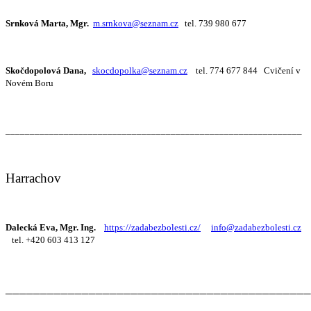
Srnková Marta, Mgr.
m.srnkova@seznam.cz
tel. 739 980 677
Skočdopolová Dana,
skocdopolka@seznam.cz
tel. 774 677 844 Cvičení v
Novém Boru
_____________________________________________________________
Harrachov
Dalecká Eva, Mgr. Ing.
https://zadabezbolesti.cz/
info@zadabezbolesti.cz
tel. +420 603 413 127
____________________________________________