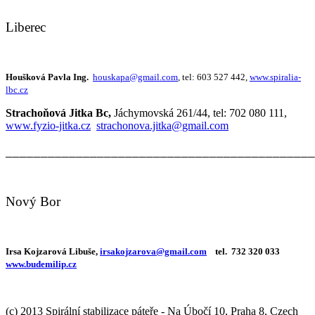
Liberec
Houšková Pavla Ing.
houskapa@gmail.com
, tel: 603 527 442,
www.spiralia-
lbc.cz
Strachoňová Jitka Bc,
Jáchymovská 261/44, tel: 702 080 111,
www.fyzio-jitka.cz
strachonova.jitka@gmail.com
____________________________________________
Nový Bor
Irsa Kojzarová Libuše,
irsakojzarova@gmail.com
tel. 732 320 033
www.budemilip.cz
(c) 2013 Spirální stabilizace páteře - Na Úbočí 10, Praha 8, Czech