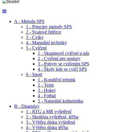
A - Metoda SPS
1 - Principy metody SPS
2 - Svalové řetězce
3 - Cviky
4 - Manuální techniky
5 - Cvičení
1 - Skupinové cvičení u nás
2 - Cvičení pro seniory
3 - Pobyty se cvičením SPS
4 - Školy kde se cvičí SPS
6 - Sport
1 - Kondiční trénink
2 - Tenis
3 - Hokej
4 - Fotbal
5 - Naturální kulturistika
B - Diagnózy
1 - RTG a MR vyšetření
2 - Skolióza vyšetření, léčba
3 - Výhřez disku vyšetření
4 - Výhřez disku léčba