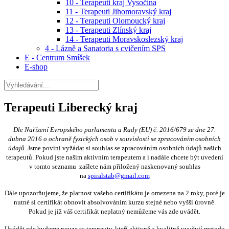
10 - Terapeuti kraj Vysočina
11 - Terapeuti Jihomoravský kraj
12 - Terapeuti Olomoucký kraj
13 - Terapeuti Zlínský kraj
14 - Terapeuti Moravskoslezský kraj
4 - Lázně a Sanatoria s cvičením SPS
E - Centrum Smíšek
E-shop
Terapeuti Liberecký kraj
Dle Nařízení Evropského parlamentu a Rady (EU) č. 2016/679 ze dne 27.
dubna 2016 o ochraně fyzických osob v souvislosti se zpracováním osobních
údajů.
Jsme povini vyžádat si souhlas se zpracováním osobních údajů našich
terapeutů. Pokud jste našim aktivním terapeutem a i nadále chcete být uvedení
v tomto seznamu zašlete nám přiložený naskenovaný souhlas
na
spiralstab@gmail.com
Dále upozorňujeme, že platnost vašeho certifikátu je omezena na 2 roky, poté je
nutné si certifikát obnovit absolvováním kurzu stejné nebo vyšší úrovně.
Pokud je jíž váš certifikát neplatný nemůžeme vás zde uvádět.
Uvádět zde budeme pouze ty terapeuty, kteří aktivně a kvalitně vyučují metodu