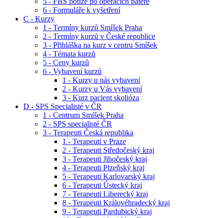
5 - FBS potíže po operacích páteře
6 - Formuláře k vyšetření
C - Kurzy
1 - Termíny kurzů Smíšek Praha
2 - Termíny kurzů v České republice
3 - Přihláška na kurz v centru Smíšek
4 - Témata kurzů
5 - Ceny kurzů
6 - Vybavení kurzů
1 - Kurzy u nás vybavení
2 - Kurzy u Vás vybavení
3 - Kurz pacient skolióza
D - SPS Specialisté v ČR
1 - Centrum Smíšek Praha
2 - SPS specialisté ČR
3 - Terapeuti Česká republika
1 - Terapeuti v Praze
2 - Terapeuti Středočeský kraj
3 - Terapeuti Jihočeský kraj
4 - Terapeuti Plzeňský kraj
5 - Terapeuti Karlovarský kraj
6 - Terapeuti Ústecký kraj
7 - Terapeuti Liberecký kraj
8 - Terapeuti Královéhradecký kraj
9 - Terapeuti Pardubický kraj