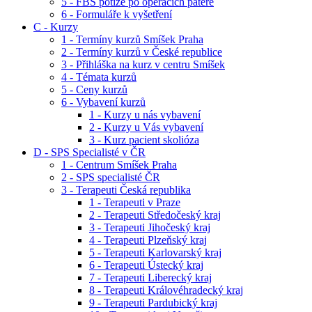
5 - FBS potíže po operacích páteře
6 - Formuláře k vyšetření
C - Kurzy
1 - Termíny kurzů Smíšek Praha
2 - Termíny kurzů v České republice
3 - Přihláška na kurz v centru Smíšek
4 - Témata kurzů
5 - Ceny kurzů
6 - Vybavení kurzů
1 - Kurzy u nás vybavení
2 - Kurzy u Vás vybavení
3 - Kurz pacient skolióza
D - SPS Specialisté v ČR
1 - Centrum Smíšek Praha
2 - SPS specialisté ČR
3 - Terapeuti Česká republika
1 - Terapeuti v Praze
2 - Terapeuti Středočeský kraj
3 - Terapeuti Jihočeský kraj
4 - Terapeuti Plzeňský kraj
5 - Terapeuti Karlovarský kraj
6 - Terapeuti Ústecký kraj
7 - Terapeuti Liberecký kraj
8 - Terapeuti Královéhradecký kraj
9 - Terapeuti Pardubický kraj