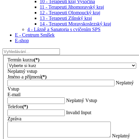
10 - Terapeuti kraj Vysočina
11 - Terapeuti Jihomoravský kraj
12 - Terapeuti Olomoucký kraj
13 - Terapeuti Zlínský kraj
14 - Terapeuti Moravskoslezský kraj
4 - Lázně a Sanatoria s cvičením SPS
E - Centrum Smíšek
E-shop
Termín kurzu
(*)
Neplatný vstup
Jméno a příjmení
(*)
Neplatný
Vstup
E-mail
Neplatný Vstup
Telefon
(*)
Invalid Input
Zpráva
Neplatný