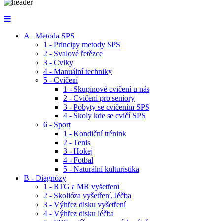
A - Metoda SPS
1 - Principy metody SPS
2 - Svalové řetězce
3 - Cviky
4 - Manuální techniky
5 - Cvičení
1 - Skupinové cvičení u nás
2 - Cvičení pro seniory
3 - Pobyty se cvičením SPS
4 - Školy kde se cvičí SPS
6 - Sport
1 - Kondiční trénink
2 - Tenis
3 - Hokej
4 - Fotbal
5 - Naturální kulturistika
B - Diagnózy
1 - RTG a MR vyšetření
2 - Skolióza vyšetření, léčba
3 - Výhřez disku vyšetření
4 - Výhřez disku léčba