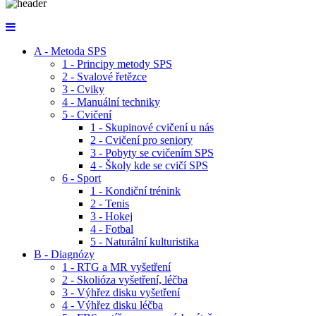
A - Metoda SPS
1 - Principy metody SPS
2 - Svalové řetězce
3 - Cviky
4 - Manuální techniky
5 - Cvičení
1 - Skupinové cvičení u nás
2 - Cvičení pro seniory
3 - Pobyty se cvičením SPS
4 - Školy kde se cvičí SPS
6 - Sport
1 - Kondiční trénink
2 - Tenis
3 - Hokej
4 - Fotbal
5 - Naturální kulturistika
B - Diagnózy
1 - RTG a MR vyšetření
2 - Skolióza vyšetření, léčba
3 - Výhřez disku vyšetření
4 - Výhřez disku léčba