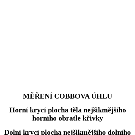
MĚŘENÍ COBBOVA ÚHLU
Horní krycí plocha těla nejšikmějšího
horního obratle křivky
Dolní krycí plocha nejšikmějšího dolního