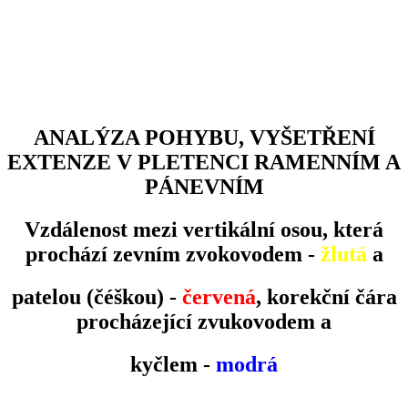
ANALÝZA POHYBU, VYŠETŘENÍ
EXTENZE V PLETENCI RAMENNÍM A
PÁNEVNÍM
Vzdálenost mezi vertikální osou, která
prochází zevním zvokovodem -
žlutá
a
patelou (čéškou) -
červená
, korekční čára
procházející zvukovodem a
kyčlem -
modrá