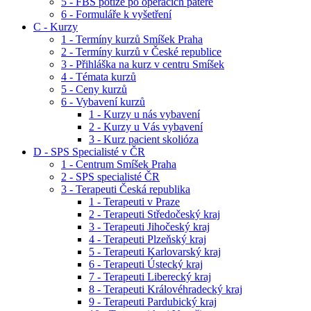
5 - FBS potíže po operacích páteře
6 - Formuláře k vyšetření
C - Kurzy
1 - Termíny kurzů Smíšek Praha
2 - Termíny kurzů v České republice
3 - Přihláška na kurz v centru Smíšek
4 - Témata kurzů
5 - Ceny kurzů
6 - Vybavení kurzů
1 - Kurzy u nás vybavení
2 - Kurzy u Vás vybavení
3 - Kurz pacient skolióza
D - SPS Specialisté v ČR
1 - Centrum Smíšek Praha
2 - SPS specialisté ČR
3 - Terapeuti Česká republika
1 - Terapeuti v Praze
2 - Terapeuti Středočeský kraj
3 - Terapeuti Jihočeský kraj
4 - Terapeuti Plzeňský kraj
5 - Terapeuti Karlovarský kraj
6 - Terapeuti Ústecký kraj
7 - Terapeuti Liberecký kraj
8 - Terapeuti Královéhradecký kraj
9 - Terapeuti Pardubický kraj