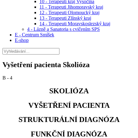
10 - Terapeuti kraj Vysočina
11 - Terapeuti Jihomoravský kraj
12 - Terapeuti Olomoucký kraj
13 - Terapeuti Zlínský kraj
14 - Terapeuti Moravskoslezský kraj
4 - Lázně a Sanatoria s cvičením SPS
E - Centrum Smíšek
E-shop
Vyšetření pacienta Skolióza
B - 4
SKOLIÓZA
VYŠETŘENÍ PACIENTA
STRUKTURÁLNÍ DIAGNÓZA
FUNKČNÍ DIAGNÓZA