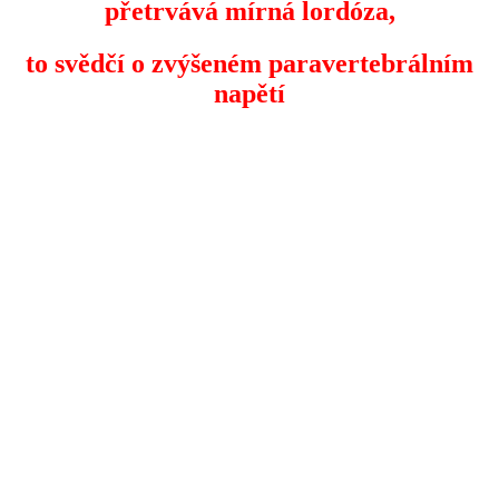
přetrvává mírná lordóza,
to svědčí o zvýšeném paravertebrálním
napětí