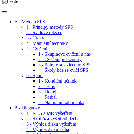
A - Metoda SPS
1 - Principy metody SPS
2 - Svalové řetězce
3 - Cviky
4 - Manuální techniky
5 - Cvičení
1 - Skupinové cvičení u nás
2 - Cvičení pro seniory
3 - Pobyty se cvičením SPS
4 - Školy kde se cvičí SPS
6 - Sport
1 - Kondiční trénink
2 - Tenis
3 - Hokej
4 - Fotbal
5 - Naturální kulturistika
B - Diagnózy
1 - RTG a MR vyšetření
2 - Skolióza vyšetření, léčba
3 - Výhřez disku vyšetření
4 - Výhřez disku léčba