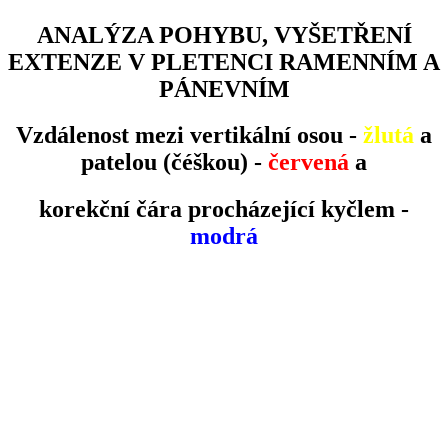
ANALÝZA POHYBU, VYŠETŘENÍ
EXTENZE V PLETENCI RAMENNÍM A
PÁNEVNÍM
Vzdálenost mezi vertikální osou -
žlutá
a
patelou (čéškou) -
červená
a
korekční čára procházející kyčlem -
modrá