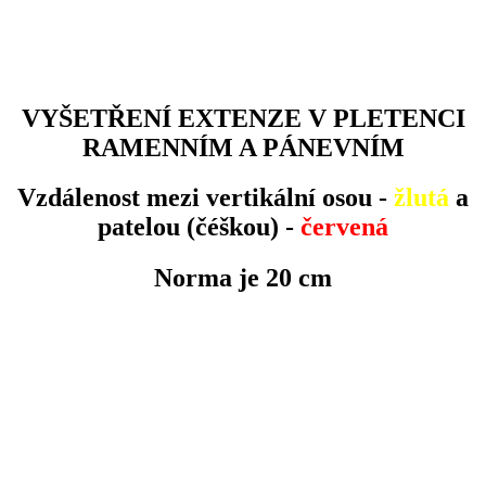
VYŠETŘENÍ EXTENZE V PLETENCI
RAMENNÍM A PÁNEVNÍM
Vzdálenost mezi vertikální osou -
žlutá
a
patelou (čéškou) -
červená
Norma je 20 cm