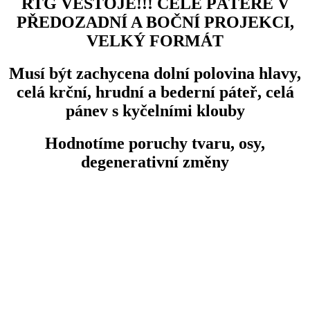
RTG VESTOJE!!! CELÉ PÁTEŘE V
PŘEDOZADNÍ A BOČNÍ PROJEKCI,
VELKÝ FORMÁT
Musí být zachycena dolní polovina hlavy,
celá krční, hrudní a bederní páteř, celá
pánev s kyčelními klouby
Hodnotíme poruchy tvaru, osy,
degenerativní změny