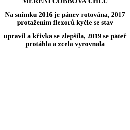
MĚŘENÍ COBBOVA ÚHLU
Na snímku 2016 je pánev rotována, 2017
protažením flexorů kyčle se stav
upravil a křivka se zlepšila, 2019 se páteř
protáhla a zcela vyrovnala