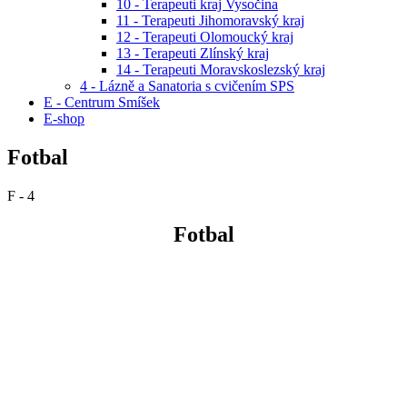
10 - Terapeuti kraj Vysočina
11 - Terapeuti Jihomoravský kraj
12 - Terapeuti Olomoucký kraj
13 - Terapeuti Zlínský kraj
14 - Terapeuti Moravskoslezský kraj
4 - Lázně a Sanatoria s cvičením SPS
E - Centrum Smíšek
E-shop
Fotbal
F - 4
Fotbal