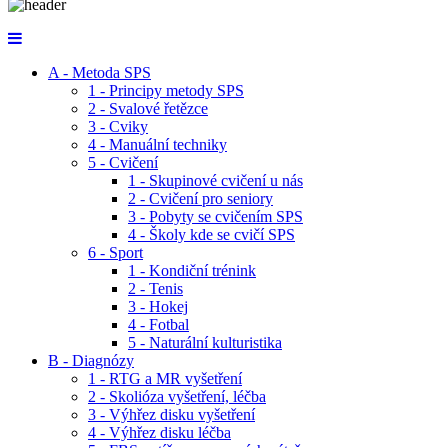
A - Metoda SPS
1 - Principy metody SPS
2 - Svalové řetězce
3 - Cviky
4 - Manuální techniky
5 - Cvičení
1 - Skupinové cvičení u nás
2 - Cvičení pro seniory
3 - Pobyty se cvičením SPS
4 - Školy kde se cvičí SPS
6 - Sport
1 - Kondiční trénink
2 - Tenis
3 - Hokej
4 - Fotbal
5 - Naturální kulturistika
B - Diagnózy
1 - RTG a MR vyšetření
2 - Skolióza vyšetření, léčba
3 - Výhřez disku vyšetření
4 - Výhřez disku léčba