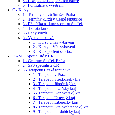
5 - FBS potíže po operacích páteře
6 - Formuláře k vyšetření
C - Kurzy
1 - Termíny kurzů Smíšek Praha
2 - Termíny kurzů v České republice
3 - Přihláška na kurz v centru Smíšek
4 - Témata kurzů
5 - Ceny kurzů
6 - Vybavení kurzů
1 - Kurzy u nás vybavení
2 - Kurzy u Vás vybavení
3 - Kurz pacient skolióza
D - SPS Specialisté v ČR
1 - Centrum Smíšek Praha
2 - SPS specialisté ČR
3 - Terapeuti Česká republika
1 - Terapeuti v Praze
2 - Terapeuti Středočeský kraj
3 - Terapeuti Jihočeský kraj
4 - Terapeuti Plzeňský kraj
5 - Terapeuti Karlovarský kraj
6 - Terapeuti Ústecký kraj
7 - Terapeuti Liberecký kraj
8 - Terapeuti Královéhradecký kraj
9 - Terapeuti Pardubický kraj