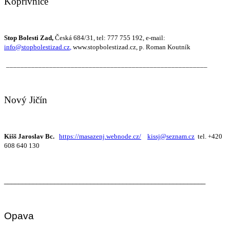
Kopřivnice
Stop Bolesti Zad,
Česká 684/31, tel: 777 755 192, e-mail:
info@stopbolestizad.cz
,
www.stopbolestizad.cz, p. Roman Koutník
________________________________________________________
Nový Jičín
Kišš Jaroslav Bc.
https://masazenj.webnode.cz/
kissj@se
znam.cz
tel. +420
608 640 130
________________________________________________________
Opava