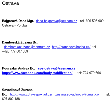
Ostrava
Bajgarová Dana Mgr.
dana.bajgarova@seznam.cz
tel. 606 508 909
Ostrava - Poruba
Damborská Zuzana Bc.
damborskazuzana@centrum.cz
http://hrapanevnihodna.cz/
tel.
+420 777 807 339
Poursafar Andrea Bc.
sps-ostrava@seznam.cz
https://www.facebook.com/body.stabilization/
tel: 724 979 664
Sovadinová Zuzana
Bc.
http://www.zdravijepoklad.cz/
zuzana.sovadinova@gmail.com
tel:
607 802 188