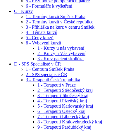
5 - FBS potíže po operacích páteře
6 - Formuláře k vyšetření
C - Kurzy
1 - Termíny kurzů Smíšek Praha
2 - Termíny kurzů v České republice
3 - Přihláška na kurz v centru Smíšek
4 - Témata kurzů
5 - Ceny kurzů
6 - Vybavení kurzů
1 - Kurzy u nás vybavení
2 - Kurzy u Vás vybavení
3 - Kurz pacient skolióza
D - SPS Specialisté v ČR
1 - Centrum Smíšek Praha
2 - SPS specialisté ČR
3 - Terapeuti Česká republika
1 - Terapeuti v Praze
2 - Terapeuti Středočeský kraj
3 - Terapeuti Jihočeský kraj
4 - Terapeuti Plzeňský kraj
5 - Terapeuti Karlovarský kraj
6 - Terapeuti Ústecký kraj
7 - Terapeuti Liberecký kraj
8 - Terapeuti Královéhradecký kraj
9 - Terapeuti Pardubický kraj