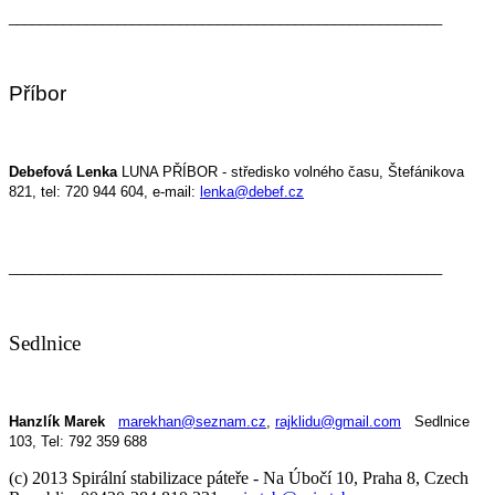
________________________________________________________
Příbor
Debefová Lenka
LUNA PŘÍBOR - středisko volného času, Štefánikova
821, tel: 720 944 604, e-mail:
lenka@debef.cz
________________________________________________________
Sedlnice
Hanzlík Marek
marekhan@seznam.cz
,
rajklidu@gmail.com
Sedlnice
103, Tel: 792 359 688
(c) 2013 Spirální stabilizace páteře - Na Úbočí 10, Praha 8, Czech