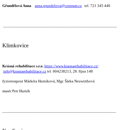
Gřundělová Anna
anna.grundelova@centrum.cz
tel. 721 345 440
________________________________________________________
Klimkovice
Krásná rehabilitace s.r.o.
https://www.krasnarehabilitace.cz/
info@krasnarehabilitace.cz
tel. 604238213, 28. října 148
fyzioterapeut Márkéta Hurníková, Mgr. Šárka Neuwirthová
masér Petr Hurník
________________________________________________________