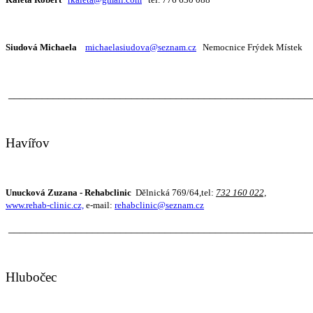
Siudová Michaela
michaelasiudova@seznam.cz
Nemocnice Frýdek Místek
______________________________________________________
Havířov
Unucková Zuzana - Rehabclinic
Dělnická 769/64,tel:
732 160 022,
www.rehab-clinic.cz,
e-mail:
rehabclinic@seznam.cz
______________________________________________________
Hlubočec