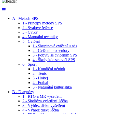
A - Metoda SPS
1 - Principy metody SPS
2 - Svalové řetězce
3 - Cviky
4 - Manuální techniky
5 - Cvičení
1 - Skupinové cvičení u nás
2 - Cvičení pro seniory
3 - Pobyty se cvičením SPS
4 - Školy kde se cvičí SPS
6 - Sport
1 - Kondiční trénink
2 - Tenis
3 - Hokej
4 - Fotbal
5 - Naturální kulturistika
B - Diagnózy
1 - RTG a MR vyšetření
2 - Skolióza vyšetření, léčba
3 - Výhřez disku vyšetření
4 - Výhřez disku léčba