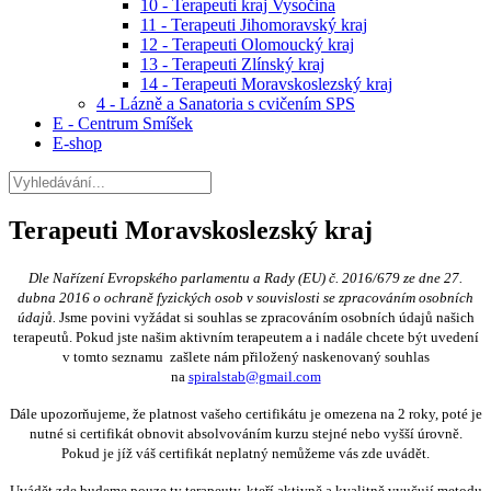
10 - Terapeuti kraj Vysočina
11 - Terapeuti Jihomoravský kraj
12 - Terapeuti Olomoucký kraj
13 - Terapeuti Zlínský kraj
14 - Terapeuti Moravskoslezský kraj
4 - Lázně a Sanatoria s cvičením SPS
E - Centrum Smíšek
E-shop
Terapeuti Moravskoslezský kraj
Dle Nařízení Evropského parlamentu a Rady (EU) č. 2016/679 ze dne 27.
dubna 2016 o ochraně fyzických osob v souvislosti se zpracováním osobních
údajů.
Jsme povini vyžádat si souhlas se zpracováním osobních údajů našich
terapeutů. Pokud jste našim aktivním terapeutem a i nadále chcete být uvedení
v tomto seznamu zašlete nám přiložený naskenovaný souhlas
na
spiralstab@gmail.com
Dále upozorňujeme, že platnost vašeho certifikátu je omezena na 2 roky, poté je
nutné si certifikát obnovit absolvováním kurzu stejné nebo vyšší úrovně.
Pokud je jíž váš certifikát neplatný nemůžeme vás zde uvádět.
Uvádět zde budeme pouze ty terapeuty, kteří aktivně a kvalitně vyučují metodu