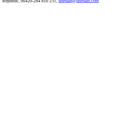
Republic, 00420-284 810 231,
spirstab@spirstab.com