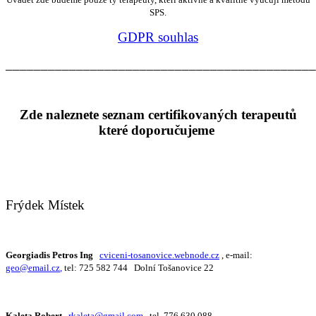
SPS.
GDPR souhlas
____________________________________________
Zde naleznete seznam certifikovaných terapeutů
které doporučujeme
Frýdek Místek
Georgiadis Petros Ing
cviceni-tosanovice.webnode.cz
, e-mail:
geo@email.cz
,
tel: 725 582 744 Dolní Tošanovice 22
Kaleta Robert
rkaleta@gmail.com
tel. 776 630 088