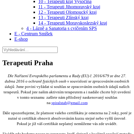
10 - Terapeuti kraj Vysočina
11 - Terapeuti Jihomoravský kraj
12 - Terapeuti Olomoucký kraj
13 - Terapeuti Zlínský kraj
14 - Terapeuti Moravskoslezský kraj
4 - Lázně a Sanatoria s cvičením SPS
E - Centrum Smíšek
E-shop
Terapeuti Praha
Dle Nařízení Evropského parlamentu a Rady (EU) č. 2016/679 ze dne 27.
dubna 2016 o ochraně fyzických osob v souvislosti se zpracováním osobních
údajů.
Jsme povini vyžádat si souhlas se zpracováním osobních údajů našich
terapeutů. Pokud jste našim aktivním terapeutem a i nadále chcete být uvedení
v tomto seznamu zašlete nám přiložený naskenovaný souhlas
na
spiralstab@gmail.com
Dále upozorňujeme, že platnost vašeho certifikátu je omezena na 2 roky, poté je
nutné si certifikát obnovit absolvováním kurzu stejné nebo vyšší úrovně.
Pokud je jíž váš certifikát neplatný nemůžeme vás zde uvádět.
Uvádět zde budeme pouze ty terapeuty, kteří aktivně a kvalitně vyučují metodu