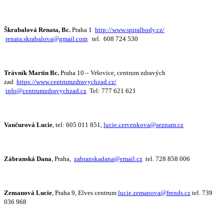
Škrabalová Renata, Bc.
Praha 1
http://www.spiralbody.cz/
renata.skrabalova@gmail.com
tel. 608 724 530
Trávník Martin Bc.
Praha 10 – Vršovice, centrum zdravých
zad
https://www.centrumzdravychzad.cz/
info@centrumzdravychzad.cz
Tel: 777 621 621
Vančurová Lucie
, tel: 605 011 851,
lucie.cervenkova@seznam.cz
Zábranská Dana
, Praha,
zabranskadana@email.cz
tel. 728 858 006
Zemanová Lucie
, Praha 9, Elves centrum
lucie.zemanova@frends.cz
tel. 739
036 968