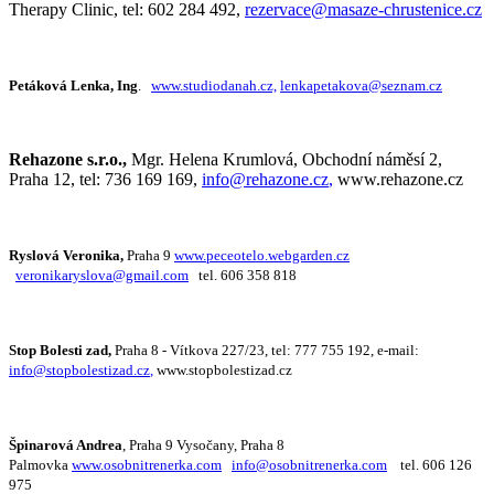
Therapy Clinic, tel: 602 284 492,
rezervace@masaze-chrustenice.cz
Petáková Lenka, Ing
.
www.studiodanah.cz,
lenkapetakova@seznam.cz
Rehazone s.r.o.,
Mgr. Helena Krumlová, Obchodní náměsí 2,
Praha 12, tel: 736 169 169,
info@rehazone.cz
,
www.rehazone.cz
Ryslová Veronika,
Praha 9
www.peceotelo.webgarden.cz
veronikaryslova@gmail.com
tel. 606 358 818
Stop Bolesti zad,
Praha 8 - Vítkova 227/23, tel: 777 755 192, e-mail:
info@stopbolestizad.cz
,
www.stopbolestizad.cz
Špinarová Andrea
, Praha 9 Vysočany, Praha 8
Palmovka
www.osobnitrenerka.com
info@osobnitrenerka.com
tel. 606 126
975