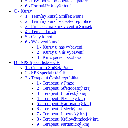
5 - FBS potíže po operacích páteře
6 - Formuláře k vyšetření
C - Kurzy
1 - Termíny kurzů Smíšek Praha
2 - Termíny kurzů v České republice
3 - Přihláška na kurz v centru Smíšek
4 - Témata kurzů
5 - Ceny kurzů
6 - Vybavení kurzů
1 - Kurzy u nás vybavení
2 - Kurzy u Vás vybavení
3 - Kurz pacient skolióza
D - SPS Specialisté v ČR
1 - Centrum Smíšek Praha
2 - SPS specialisté ČR
3 - Terapeuti Česká republika
1 - Terapeuti v Praze
2 - Terapeuti Středočeský kraj
3 - Terapeuti Jihočeský kraj
4 - Terapeuti Plzeňský kraj
5 - Terapeuti Karlovarský kraj
6 - Terapeuti Ústecký kraj
7 - Terapeuti Liberecký kraj
8 - Terapeuti Královéhradecký kraj
9 - Terapeuti Pardubický kraj