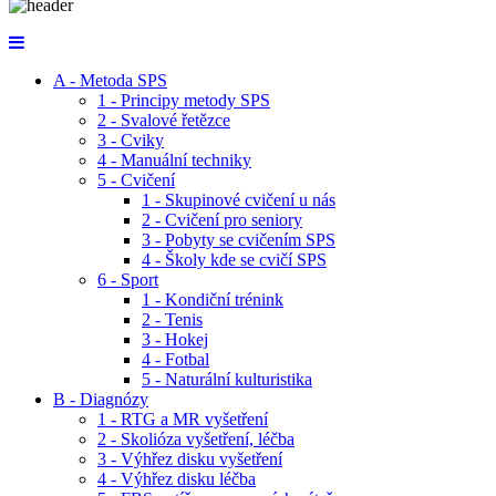
A - Metoda SPS
1 - Principy metody SPS
2 - Svalové řetězce
3 - Cviky
4 - Manuální techniky
5 - Cvičení
1 - Skupinové cvičení u nás
2 - Cvičení pro seniory
3 - Pobyty se cvičením SPS
4 - Školy kde se cvičí SPS
6 - Sport
1 - Kondiční trénink
2 - Tenis
3 - Hokej
4 - Fotbal
5 - Naturální kulturistika
B - Diagnózy
1 - RTG a MR vyšetření
2 - Skolióza vyšetření, léčba
3 - Výhřez disku vyšetření
4 - Výhřez disku léčba