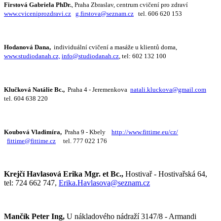
Firstová Gabriela PhDr.
, Praha Zbraslav, centrum cvičení pro zdraví
www.cviceniprozdravi.cz
g.firstova@seznam.cz
tel. 606 620 153
Hodanová Dana,
individuální cvičení a masáže u klientů doma,
www.studiodanah.cz,
info@studiodanah.cz
, tel: 602 132 100
Klučková Natálie Bc.,
Praha 4 - Jeremenkova
natali.kluckova@gmail.com
tel. 604 638 220
Koubová Vladimíra,
Praha 9 - Kbely
http://www.fittime.eu/cz/
fittime@fittime.cz
tel. 777 022 176
Krejčí Havlasová Erika Mgr. et Bc.,
Hostivař - Hostivařská 64,
tel: 724 662 747,
Erika.Havlasova@seznam.cz
Mančík Peter Ing,
U nákladového nádraží 3147/8 - Armandi